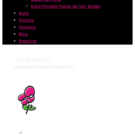
Ruta Privada Patios de San Basilio
Ruta
Precios
Horarios
Blog
Reservar
+34 654 530 377
info@patiosdesanbasilio.com
Patios & Lugares