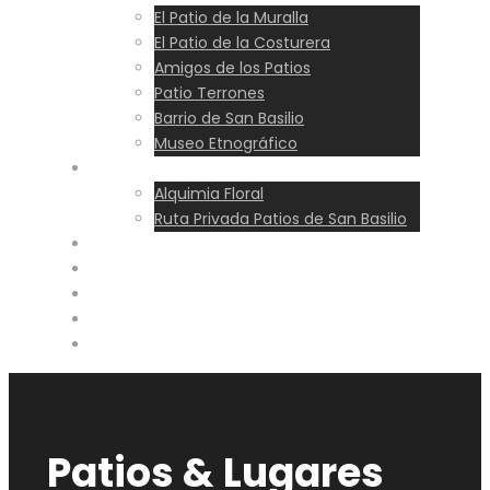
El Patio de la Muralla
El Patio de la Costurera
Amigos de los Patios
Patio Terrones
Barrio de San Basilio
Museo Etnográfico
Experiencias
Alquimia Floral
Ruta Privada Patios de San Basilio
Ruta
Precios
Horarios
Blog
Reservar
Patios & Lugares