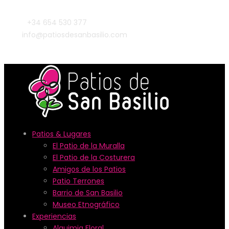
+34 654 530 377
info@patiosdesanbasilio.com
Patios & Lugares
El Patio de la Muralla
El Patio de la Costurera
Amigos de los Patios
Patio Terrones
Barrio de San Basilio
Museo Etnográfico
Experiencias
Alquimia Floral