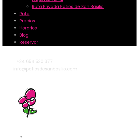
Ruta Privada Patios de San Basilio
Ruta
Precios
Horarios
Blog
Reservar
+34 654 530 377
info@patiosdesanbasilio.com
Patios & Lugares