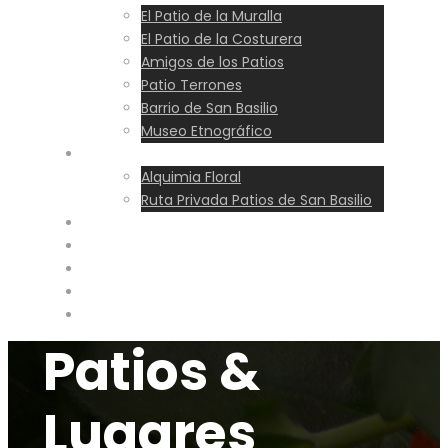
El Patio de la Muralla
El Patio de la Costurera
Amigos de los Patios
Patio Terrones
Barrio de San Basilio
Museo Etnográfico
Experiencias
Alquimia Floral
Ruta Privada Patios de San Basilio
Ruta
Precios
Horarios
Blog
Reservar
Patios &
Lugares