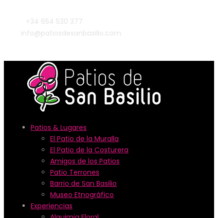
+34 654 530 377
info@patiosdesanbasilio.com
Patios & Lugares
El Patio de la Muralla
El Patio de la Costurera
Amigos de los Patios
Patio Terrones
Barrio de San Basilio
Museo Etnográfico
Experiencias
Alquimia Floral