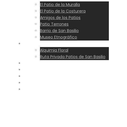
El Patio de la Muralla
El Patio de la Costurera
Amigos de los Patios
Patio Terrones
Barrio de San Basilio
Museo Etnográfico
Experiencias
Alquimia Floral
Ruta Privada Patios de San Basilio
Ruta
Precios
Horarios
Blog
Reservar