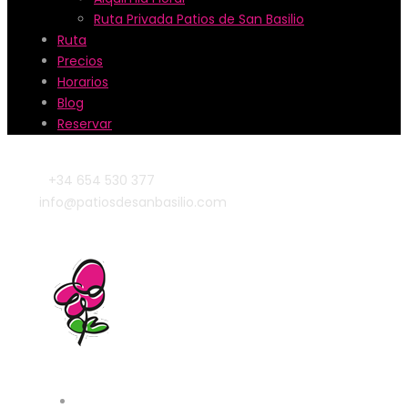
Ruta Privada Patios de San Basilio
Ruta
Precios
Horarios
Blog
Reservar
+34 654 530 377
info@patiosdesanbasilio.com
Patios & Lugares