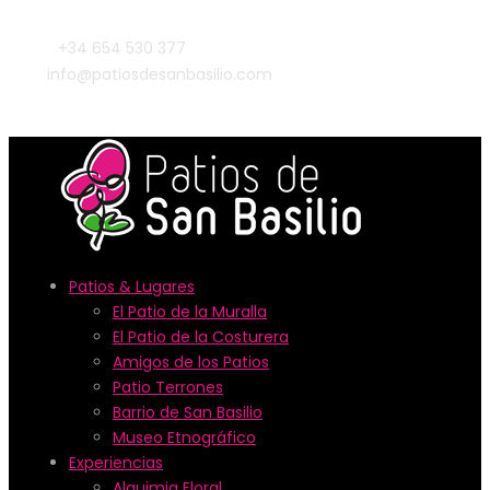
+34 654 530 377
info@patiosdesanbasilio.com
Patios & Lugares
El Patio de la Muralla
El Patio de la Costurera
Amigos de los Patios
Patio Terrones
Barrio de San Basilio
Museo Etnográfico
Experiencias
Alquimia Floral