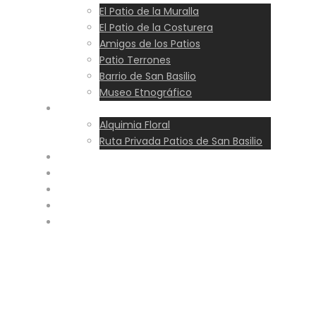
El Patio de la Muralla
El Patio de la Costurera
Amigos de los Patios
Patio Terrones
Barrio de San Basilio
Museo Etnográfico
Experiencias
Alquimia Floral
Ruta Privada Patios de San Basilio
Ruta
Precios
Horarios
Blog
Reservar