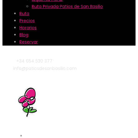
Ruta Privada Patios de San Basilio
Ruta
Precios
Horarios
Blog
Reservar
+34 654 530 377
info@patiosdesanbasilio.com
Patios & Lugares