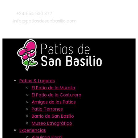
+34 654 530 377
info@patiosdesanbasilio.com
Patios & Lugares
El Patio de la Muralla
El Patio de la Costurera
Amigos de los Patios
Patio Terrones
Barrio de San Basilio
Museo Etnográfico
Experiencias
Alquimia Floral